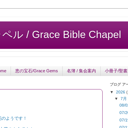
/ Grace Bible Chapel
ome
恵の宝石/Grace Gems
名簿 / 集会案内
小冊子/聖
ブログ ア
▼
2026
▼
7
08/0
07/2
花のようです！
07/1
07/1