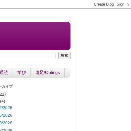
書通読
学び
遠足/Outings
ーカイブ
(21)
月
(4)
2/2026
6/2026
9/2026
2/2026