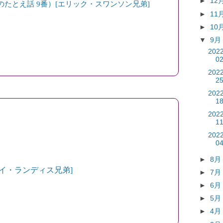
►
12
のたとえ話 9番）[エリック・スワンソン兄弟]
►
11
►
10
▼
9
202
0
202
2
202
1
202
1
202
0
►
8
イ・ランディス兄弟]
►
7
►
6
►
5
►
4