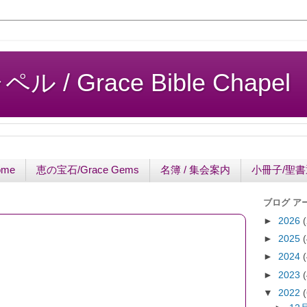
/ Grace Bible Chapel
ome
恵の宝石/Grace Gems
名簿 / 集会案内
小冊子/聖
ブログ ア
►
2026
►
2025
►
2024
►
2023
▼
2022