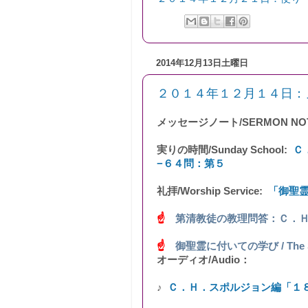
2014年12月13日土曜日
２０１４年１２月１４日：ノート
メッセージノート/SERMON NO
実りの時間/Sunday School:
Ｃ
−６４問：第５
礼拝/Worship Service:
「御聖
☝
第清教徒の教理問答：Ｃ．
☝
御聖霊に付いての学び / The Study
オーディオ/Audio：
♪
Ｃ．Ｈ．スポルジョン編「１