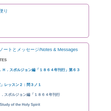
便り
とメッセージ/Notes & Messages
TES
．Ｈ．スポルジョン編「１８６４年刊行」第６３
霊」レッスン２：問３ノ１
Ｈ．スポルジョン編「１８６４年刊行
 of the Holy Spirit