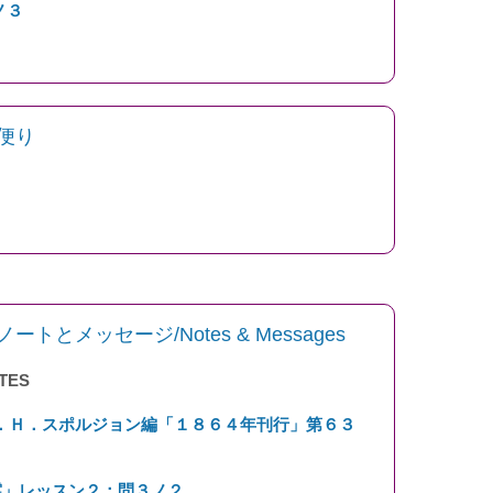
ノ３
便り
とメッセージ/Notes & Messages
TES
．Ｈ．スポルジョン編「１８６４年刊行」第６３
霊」レッスン２：問３ノ２