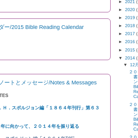
►
2021
►
2020
►
2019
►
2018
5 Bible Reading Calendar
►
2017
►
2016
►
2015
▼
2014
▼
12
２０
書
とメッセージ/Notes & Messages
ン
Bi
Re
TES
Ca
２０
．Ｈ．スポルジョン編「１８６４年刊行」第６３
書
ン
Bi
Re
５年に向かって、２０１４年を振り返る
Ca
２０