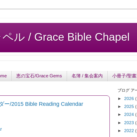
/ Grace Bible Chapel
ome
恵の宝石/Grace Gems
名簿 / 集会案内
小冊子/聖
ブログ ア
►
2026
5 Bible Reading Calendar
►
2025
►
2024
►
2023
r
►
2022