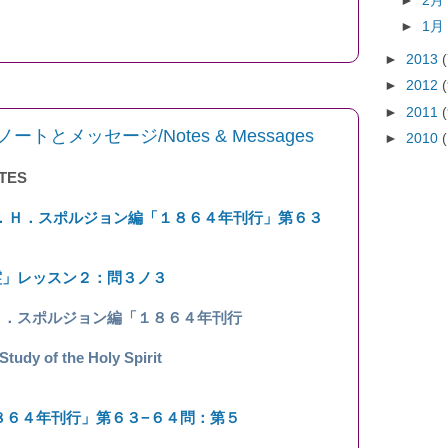
►
2
►
1
►
2013
►
2012
►
2011
とメッセージ/Notes & Messages
►
2010
TES
．Ｈ．スポルジョン編「１８６４年刊行」第６３
霊」レッスン２：問３ノ３
Ｈ．スポルジョン編「１８６４年刊行
 of the Holy Spirit
８６４年刊行」第６３−６４問：第５