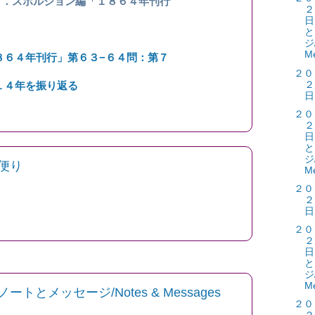
Ｈ．スポルジョン編「１８６４年刊行
２
日
と
ジ/
M
８６４年刊行」第６３−６４問：第７
２０
２
１４年を振り返る
日
２０
２
日
と
ジ/
便り
M
２０
２
日
２０
２
日
と
ジ/
M
とメッセージ/Notes & Messages
２０