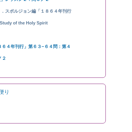
Ｈ．スポルジョン編「１８６４年刊行
 of the Holy Spirit
８６４年刊行」第６３−６４問：第４
ノ２
便り