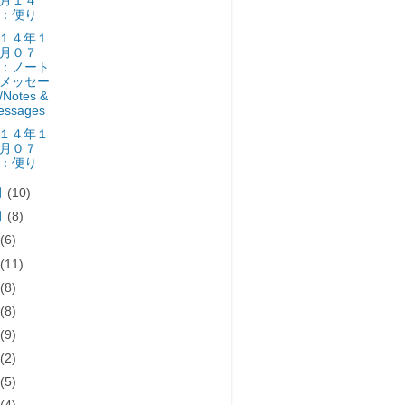
月１４
：便り
１４年１
月０７
：ノート
メッセー
Notes &
essages
１４年１
月０７
：便り
月
(10)
月
(8)
月
(6)
月
(11)
月
(8)
月
(8)
月
(9)
月
(2)
月
(5)