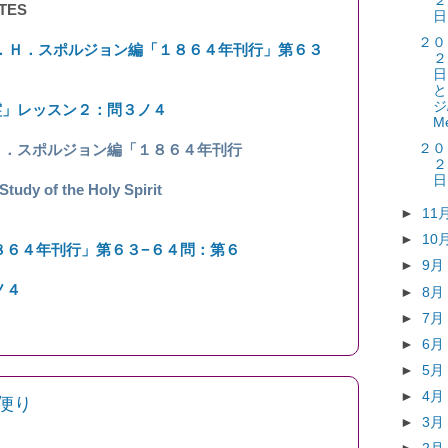
２
TES
日
２０
．Ｈ．スポルジョン編「１８６４年刊行」第６３
２
日
と
ジ/
霊」レッスン２：問３ノ４
M
２０
Ｈ．スポルジョン編「１８６４年刊行
２
日
 of the Holy Spirit
►
11
►
10
８６４年刊行」第６３−６４問：第６
►
9
ノ４
►
8
►
7
►
6
►
5
►
4
便り
►
3