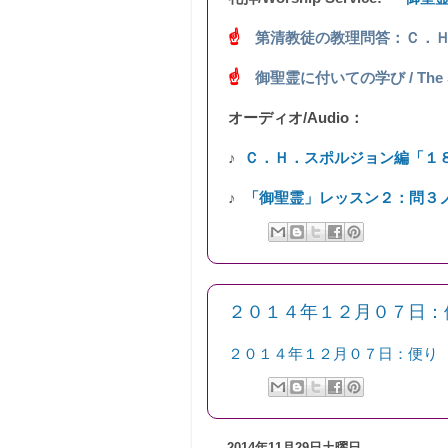
☝
第清教徒の教理問答：Ｃ．
☝
御聖霊に付いての学び / The Study
オーディオ/Audio：
♪
Ｃ．Ｈ．スポルジョン編「１
♪
「御聖霊」レッスン２：問３
２０１４年１２月０７日：
２０１４年１２月０７日：便り
2014年11月29日土曜日