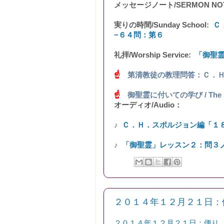
メッセージノート/SERMON NO
実りの時間/Sunday School:
Ｃ
−６４問：第６
礼拝/Worship Service:
「御聖
☝
第清教徒の教理問答：Ｃ．
☝
御聖霊に付いての学び / The Study
オーディオ/Audio：
♪
Ｃ．Ｈ．スポルジョン編「１
♪
「御聖霊」レッスン２：問３
２０１４年１２月２１日：
２０１４年１２月２１日：便り