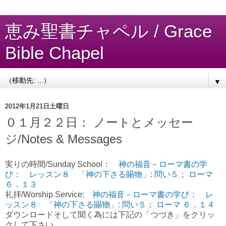
恵み聖書チャペル / Grace
Bible Chapel
▼
2012年1月21日土曜日
０１月２２日： ノートとメッセー
ジ/Notes & Messages
実りの時間/Sunday School：
神の福音－ローマ書の学
び： レッスン８ 「神の下さる賜物」: 問い５； ローマ
６．１３
礼拝/Worship Service:
神の福音－ローマ書の学び： レ
ッスン８ 「神の下さる賜物」: 問い５； ローマ ６．１４
ダウンロードそして聞く為には下記の「つづき」をクリッ
クして下さい。