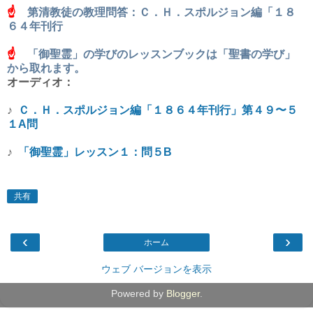
☝
第清教徒の教理問答：Ｃ．Ｈ．スポルジョン編「１８
６４年刊行
☝
「御聖霊」の学びのレッスンブックは「聖書の学び」
から取れます。
オーディオ：
♪
Ｃ．Ｈ．スポルジョン編「１８６４年刊行」第４９〜５
１A問
♪
「御聖霊」レッスン１：問５B
共有
‹
›
ホーム
ウェブ バージョンを表示
Powered by
Blogger
.