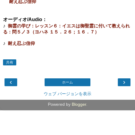
耐え忍ぶ信仰
オーディオ/Audio：
♪
御霊の学び：レッスン６：イエスは御聖霊に付いて教えられ
る：問５ノ３（ヨハネ １５．２６；１６．７）
♪
耐え忍ぶ信仰
共有
‹
›
ホーム
ウェブ バージョンを表示
Powered by
Blogger
.