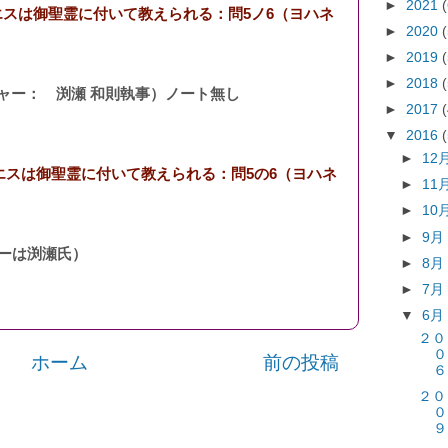
►
2021
エスは御聖霊に付いて教えられる：問5ノ6（ヨハネ
►
2020
►
2019
►
2018
ジャー： 渕瀬 和則執事）ノート無し
►
2017
▼
2016
►
12
エスは御聖霊に付いて教えられる：問5の6（ヨハネ
►
11
►
10
►
9
ーは渕瀬氏）
►
8
►
7
▼
6
２
０
ホーム
前の投稿
６
２
０
９