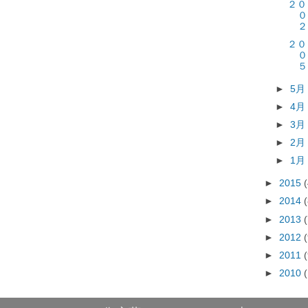
２
０
２
２
０
５
►
5
►
4
►
3
►
2
►
1
►
2015
►
2014
►
2013
►
2012
►
2011
►
2010