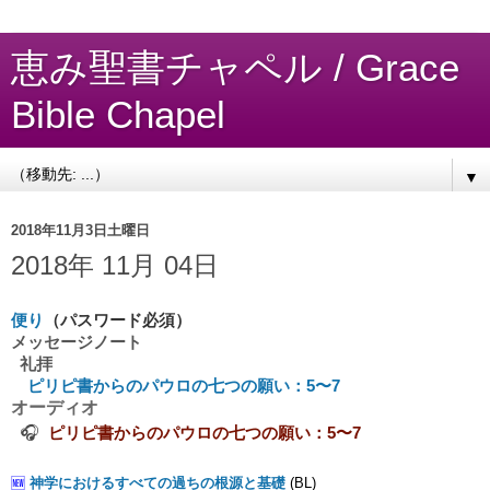
恵み聖書チャペル / Grace
Bible Chapel
▼
2018年11月3日土曜日
2018年 11月 04日
便り
（パスワード必須）
メッセージノート
礼拝
ピリピ書からのパウロの七つの願い：5〜7
オーディオ
🎧
ピリピ書からのパウロの七つの願い：5〜7
🆕
神学におけるすべての過ちの根源と基礎
(BL)