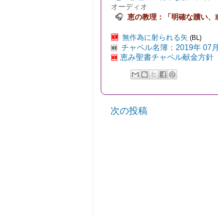
オーディオ
🎧
恵の教理：「明確な贖い、或
🆕
無作為に射られる矢
(BL)
チャペル名簿：2019年 07月
🆕
恵み聖書チャペル献金方針
🆕
次の投稿