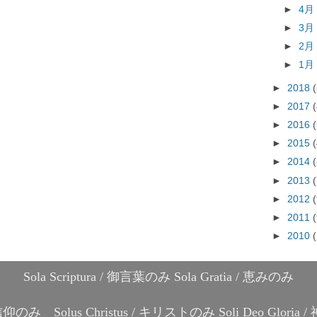
►
4
►
3
►
2
►
1
►
2018
►
2017
►
2016
►
2015
►
2014
►
2013
►
2012
►
2011
►
2010
Sola Scriptura / 御言葉のみ Sola Gratia / 恵みのみ
 / 信仰のみ Solus Christus / キリストのみ Soli Deo Glori