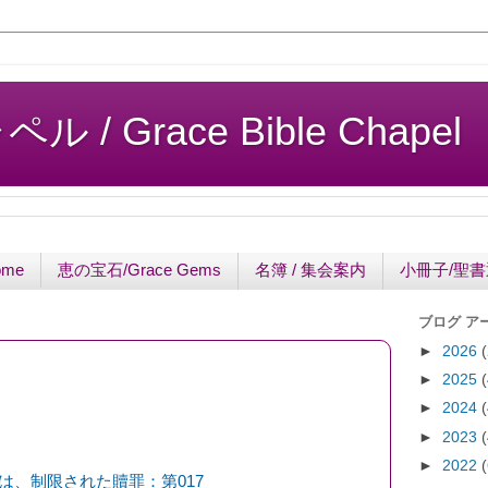
/ Grace Bible Chapel
ome
恵の宝石/Grace Gems
名簿 / 集会案内
小冊子/聖
ブログ ア
►
2026
►
2025
►
2024
►
2023
►
2022
は、制限された贖罪：第017