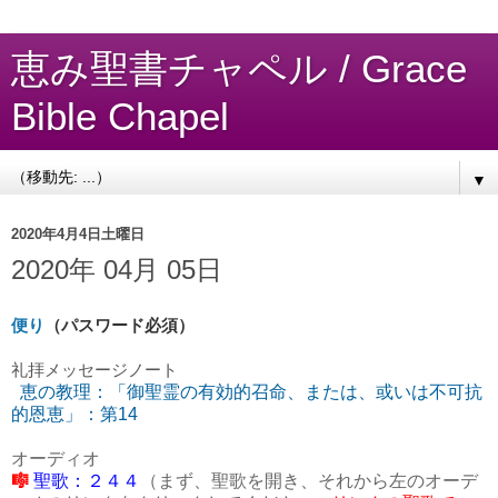
恵み聖書チャペル / Grace
Bible Chapel
▼
2020年4月4日土曜日
2020年 04月 05日
便り
（パスワード必須）
礼拝
メッセージノート
恵の教理：「御聖霊の有効的召命、または、或いは不可抗
的恩恵」：第14
オーディオ
🎼
聖歌：２４４
（まず、聖歌を開き、それから左のオーデ