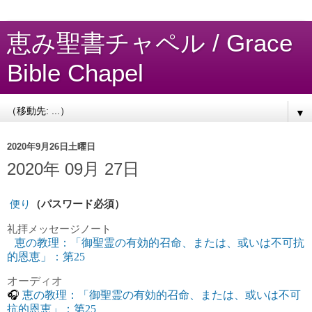
恵み聖書チャペル / Grace
Bible Chapel
▼
2020年9月26日土曜日
2020年 09月 27日
便り
（パスワード必須）
礼拝
メッセージノート
恵の教理：「御聖霊の有効的召命、または、或いは不可抗
的恩恵」：第25
オーディオ
🎧
恵の教理：「御聖霊の有効的召命、または、或いは不可
抗的恩恵」：第25