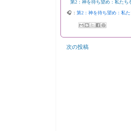
第2：神を待ち望め：私たち
🎧：
第2：神を待ち望め：私
次の投稿