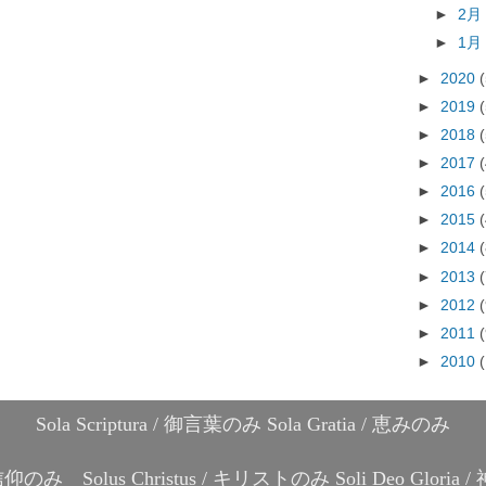
►
2
►
1
►
2020
►
2019
►
2018
►
2017
►
2016
►
2015
►
2014
►
2013
►
2012
►
2011
►
2010
Sola Scriptura / 御言葉のみ Sola Gratia / 恵みのみ
 / 信仰のみ Solus Christus / キリストのみ Soli Deo Glori