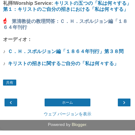
礼拝/Worship Service:
キリストの五つの「私は何々する」
第１：キリストのご自分の招きにおける「私は何々する」
☝
第清教徒の教理問答：Ｃ．Ｈ．スポルジョン編「１８
６４年刊行
オーディオ：
♪
Ｃ．Ｈ．スポルジョン編「１８６４年刊行」第３８問
♪
キリストの招きに関するご自分の「私は何々する」
共有
‹
›
ホーム
ウェブ バージョンを表示
Powered by
Blogger
.