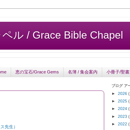
/ Grace Bible Chapel
ome
恵の宝石/Grace Gems
名簿 / 集会案内
小冊子/聖
ブログ ア
►
2026
►
2025
►
2024
►
2023
►
2022
ィス先生）