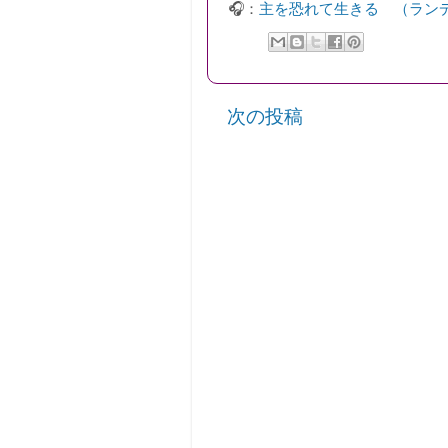
🎧：
主を恐れて生きる （ラン
次の投稿