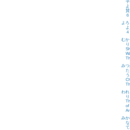
字
よ
賛
６
よろ
よ
４
むか
り
S
W
Th
みつ
た
う
Ch
Th
われ
り
Th
of
Ar
みか
な
て