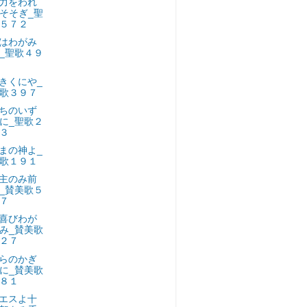
力をわれ
そそぎ_聖
５７２
はわがみ
_聖歌４９
きくにや_
歌３９７
ちのいず
に_聖歌２
３
まの神よ_
歌１９１
主のみ前
_賛美歌５
７
喜びわが
み_賛美歌
２７
らのかぎ
に_賛美歌
８１
エスよ十