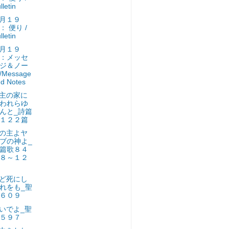
lletin
月１９
： 便り /
lletin
月１９
：メッセ
ジ＆ノー
/Message
d Notes
主の家に
われらゆ
んと_詩篇
１２２篇
の主よヤ
ブの神よ_
篇歌８４
８～１２
ど死にし
れをも_聖
６０９
いでよ_聖
５９７