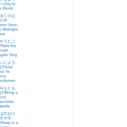
べ/Joy to
e World
ゆくのは
の/It
ame Upon
e Midnight
ear
やうたご
Hark the
rald
gels Sing
いによろ
び/God
st Ye
rry
entlemen
みなとも
び/Bring a
rch,
annette,
abella
ばのおけ
すやす
Away in a