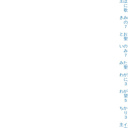
主は
に
歌
きみ
の
７
とお
聖
いの
み
７
みた
聖
わが
に
３
わが
望
５
ちか
り
３
主イ