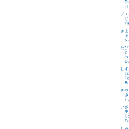
Di
Th
ノエ
じ
Fi
きよ
る/
Ni
たび
た
in
Da
しず
れる
To
Be
さや
き
Ho
いざ
主
Co
Fa
たみ