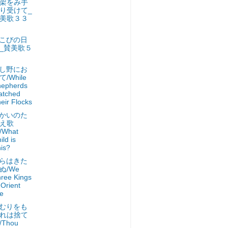
架をみ手
り受けて_
美歌３３
こびの日
_賛美歌５
し野にお
て/While
hepherds
atched
eir Flocks
かいのた
え歌
/What
ild is
is?
らはきた
ぬ/We
ree Kings
 Orient
e
むりをも
れは捨て
/Thou