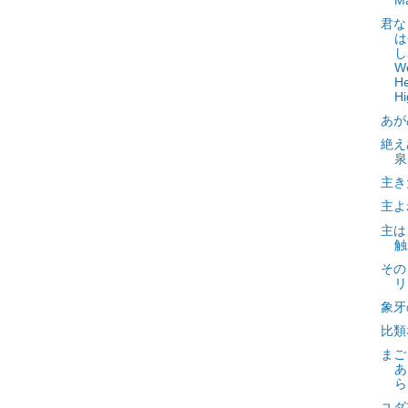
M
君な
は
し
W
He
Hi
あが
絶え
泉
主き
主よ
主は
触
その
リ
象牙
比類
まご
あ
ら
ユダ