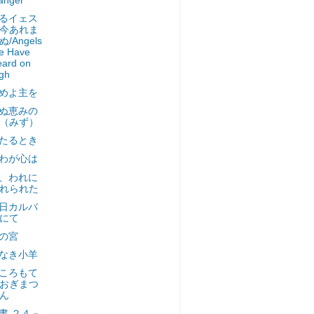
anger
るイェス
今あれま
ぬ/Angels
e Have
ard on
gh
めよ主を
ぬ恵みの
（みず）
たるとき
わが心は
、われに
れられた
日カルバ
にて
の宮
なき小羊
ころもて
おぎまつ
ん
書 ２４－