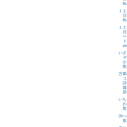
Bu
１２
日
Bu
１２
日
ー
ト
an
いざ
ぞ
か
歌
万軍
コ
詩
篇
節
いち
わ
歌
沖へ
歌