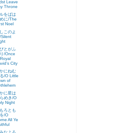
dst Leave
y Throne
ルをばは
めに/The
rst Noel
しこのよ
Silent
ght
びとがふ
り/Once
 Royal
vid’s City
かにねむ
/O Little
wn of
thlehem
かに星は
らめき/O
ly Night
もろとも
を/O
me All Ye
ithful
みなよろ