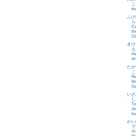
こ
th
ふけ
ら
C
th
Cl
きけ
え/
He
An
たが
こ
Re
Me
G
いざ
し
To
Je
Is
かい
で
や/