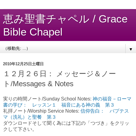
恵み聖書チャペル / Grace
Bible Chapel
▼
2010年12月25日土曜日
１２月２６日： メッセージ＆ノー
ト/Messages & Notes
実りの時間ノート/Sunday School Notes:
神の福音－ローマ
書の学び： レッスン１ 福音にある神の義 第３
礼拝ノート/Worship Service Notes:
信仰告白： バプテス
マ（洗礼）と聖餐 第３
ダウンロードそして聞く為には下記の「つづき」をクリッ
クして下さい。